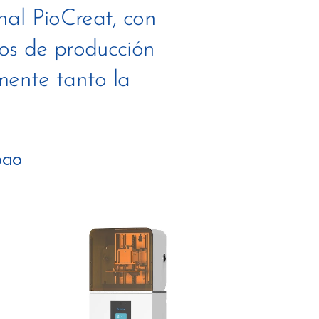
nal PioCreat, con
os de producción
amente tanto la
OCIO