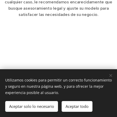
cualquier caso, le recomendamos encarecidamente que
busque asesoramiento legal y ajuste su modelo para
satisfacer las necesidades de su negocio.
Utilizamos cookies para permitir un correcto funcionamiento
y seguro en nuestra página web, y para ofrecer la mejor
experiencia posible al usuario.
3Di dental digital system
- Todos los derechos
reservados
Aceptar solo lo necesario
Aceptar todo
Cookies