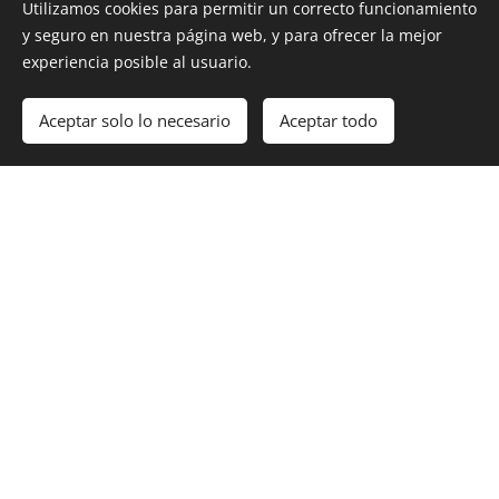
AlliedStar IOS
Utilizamos cookies para permitir un correcto funcionamiento
y seguro en nuestra página web, y para ofrecer la mejor
experiencia posible al usuario.
Los escáneres intraorales AlliedStar cambia tu
Aceptar solo lo necesario
Aceptar todo
preconcepción, sin licencias, sin calibración, sin estación
con una precisión de 20 micras Full Arch increíblemente
accesible para cualquier profesional de la odontología.