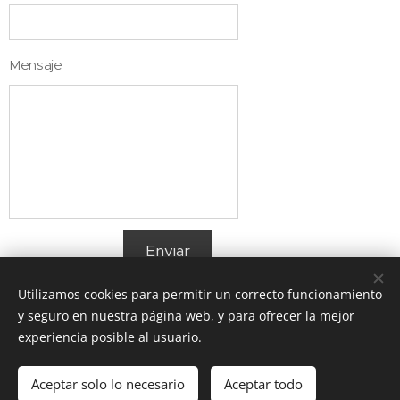
Mensaje
Enviar
Utilizamos cookies para permitir un correcto funcionamiento
y seguro en nuestra página web, y para ofrecer la mejor
experiencia posible al usuario.
3Di dental digital system
- Todos los derechos
reservados
Aceptar solo lo necesario
Aceptar todo
Cookies