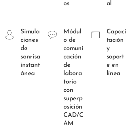
os
al
Simula
Módul
Capaci
ciones
o de
tación
de
comuni
y
sonrisa
cación
soport
instant
de
e en
ánea
labora
línea
torio
con
superp
osición
CAD/C
AM