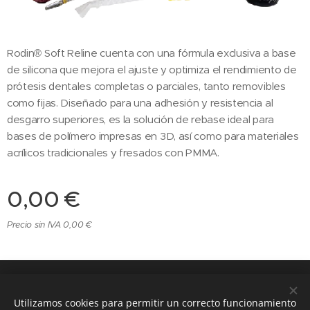
Rodin® Soft Reline cuenta con una fórmula exclusiva a base
de silicona que mejora el ajuste y optimiza el rendimiento de
prótesis dentales completas o parciales, tanto removibles
como fijas. Diseñado para una adhesión y resistencia al
desgarro superiores, es la solución de rebase ideal para
bases de polímero impresas en 3D, así como para materiales
acrílicos tradicionales y fresados ​​con PMMA.
0,00
€
Precio sin IVA 0,00 €
3Di dental digital system
- Todos los derechos
reservados
Utilizamos cookies para permitir un correcto funcionamiento